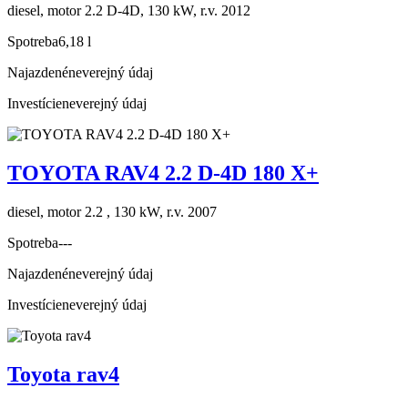
diesel, motor 2.2 D-4D, 130 kW, r.v. 2012
Spotreba
6,18 l
Najazdené
neverejný údaj
Investície
neverejný údaj
TOYOTA RAV4 2.2 D-4D 180 X+
diesel, motor 2.2 , 130 kW, r.v. 2007
Spotreba
---
Najazdené
neverejný údaj
Investície
neverejný údaj
Toyota rav4