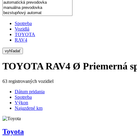
Spotreba
Vozidlá
TOYOTA
RAV4
vyhľadať
TOYOTA RAV4
Ø Priemerná sp
63 registrovaných vozidiel
Dátum pridania
Spotreba
Výkon
Najazdené km
Toyota