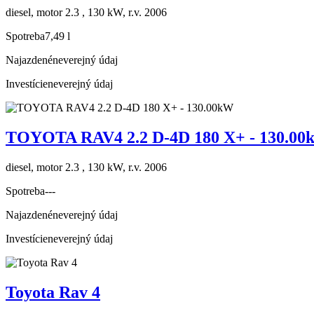
diesel, motor 2.3 , 130 kW, r.v. 2006
Spotreba
7,49 l
Najazdené
neverejný údaj
Investície
neverejný údaj
TOYOTA RAV4 2.2 D-4D 180 X+ - 130.0
diesel, motor 2.3 , 130 kW, r.v. 2006
Spotreba
---
Najazdené
neverejný údaj
Investície
neverejný údaj
Toyota Rav 4