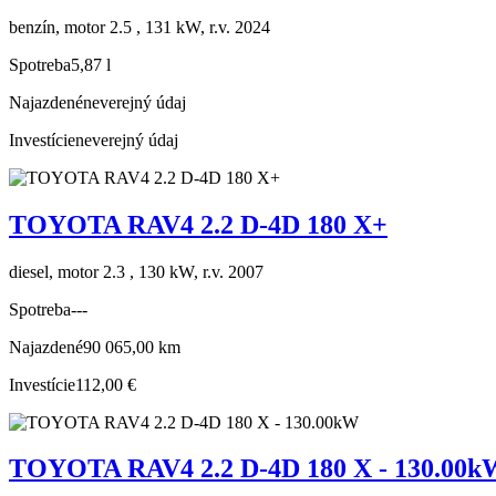
benzín, motor 2.5 , 131 kW, r.v. 2024
Spotreba
5,87 l
Najazdené
neverejný údaj
Investície
neverejný údaj
TOYOTA RAV4 2.2 D-4D 180 X+
diesel, motor 2.3 , 130 kW, r.v. 2007
Spotreba
---
Najazdené
90 065,00 km
Investície
112,00 €
TOYOTA RAV4 2.2 D-4D 180 X - 130.00k