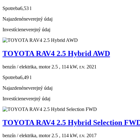
Spotreba
6,53 l
Najazdené
neverejný údaj
Investície
neverejný údaj
TOYOTA RAV4 2.5 Hybrid AWD
benzín / elektrika, motor 2.5 , 114 kW, r.v. 2021
Spotreba
6,49 l
Najazdené
neverejný údaj
Investície
neverejný údaj
TOYOTA RAV4 2.5 Hybrid Selection FW
benzín / elektrika, motor 2.5 , 114 kW, r.v. 2017