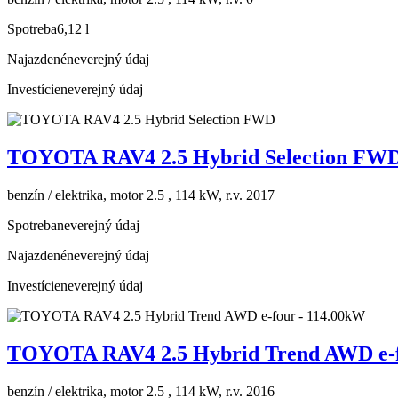
Spotreba
6,12 l
Najazdené
neverejný údaj
Investície
neverejný údaj
TOYOTA RAV4 2.5 Hybrid Selection FW
benzín / elektrika, motor 2.5 , 114 kW, r.v. 2017
Spotreba
neverejný údaj
Najazdené
neverejný údaj
Investície
neverejný údaj
TOYOTA RAV4 2.5 Hybrid Trend AWD e-f
benzín / elektrika, motor 2.5 , 114 kW, r.v. 2016