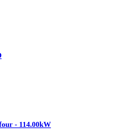
D
our - 114.00kW