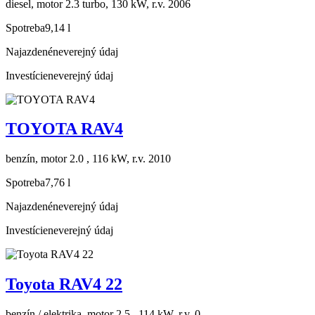
diesel, motor 2.3 turbo, 130 kW, r.v. 2006
Spotreba
9,14 l
Najazdené
neverejný údaj
Investície
neverejný údaj
TOYOTA RAV4
benzín, motor 2.0 , 116 kW, r.v. 2010
Spotreba
7,76 l
Najazdené
neverejný údaj
Investície
neverejný údaj
Toyota RAV4 22
benzín / elektrika, motor 2.5 , 114 kW, r.v. 0