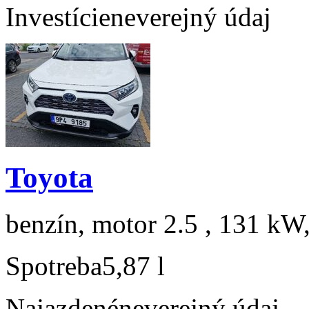
Investície
neverejný údaj
Toyota
benzín, motor 2.5 , 131 kW,
Spotreba
5,87 l
Najazdené
neverejný údaj