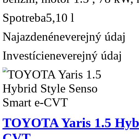
Spotreba
5,10 l
Najazdené
neverejný údaj
Investície
neverejný údaj
TOYOTA Yaris 1.5 Hybr
CVT