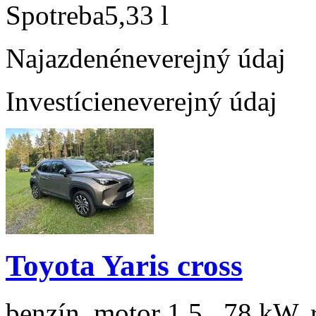
Spotreba
5,33 l
Najazdené
neverejný údaj
Investície
neverejný údaj
Toyota Yaris cross
benzín, motor 1.5 , 78 kW, 