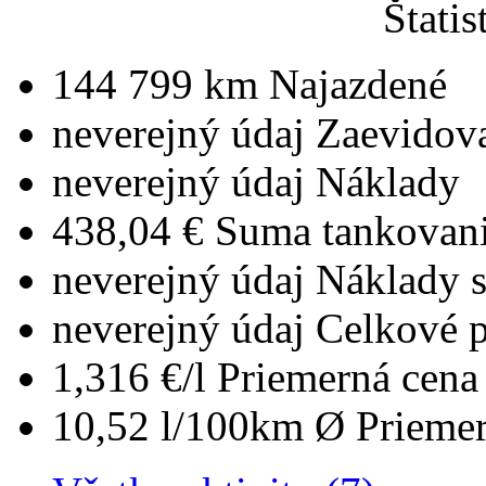
Štatis
144 799 km
Najazdené
neverejný údaj
Zaevidov
neverejný údaj
Náklady
438,04 €
Suma tankovan
neverejný údaj
Náklady 
neverejný údaj
Celkové 
1,316 €/l
Priemerná cena 
10,52 l/100km
Ø Priemer