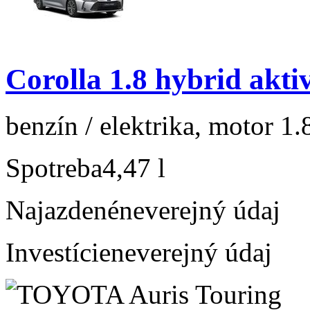
Corolla 1.8 hybrid akti
benzín / elektrika, motor 1.
Spotreba
4,47 l
Najazdené
neverejný údaj
Investície
neverejný údaj