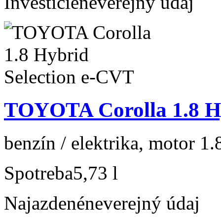
Investície
neverejný údaj
TOYOTA Corolla 1.8 Hy
benzín / elektrika, motor 1.
Spotreba
5,73 l
Najazdené
neverejný údaj