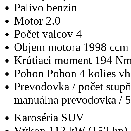
Palivo
benzín
Motor
2.0
Počet valcov
4
Objem motora
1998 ccm
Krútiaci moment
194 N
Pohon
Pohon 4 kolies v
Prevodovka / počet stup
manuálna prevodovka / 5
Karoséria
SUV
Výkon
112 kW (152 hp)