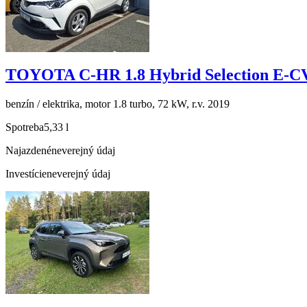
TOYOTA C-HR 1.8 Hybrid Selection E-
benzín / elektrika, motor 1.8 turbo, 72 kW, r.v. 2019
Spotreba
5,33 l
Najazdené
neverejný údaj
Investície
neverejný údaj