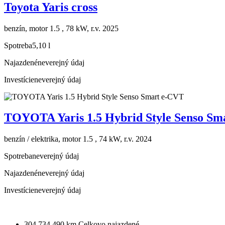
Toyota Yaris cross
benzín, motor 1.5 , 78 kW, r.v. 2025
Spotreba
5,10 l
Najazdené
neverejný údaj
Investície
neverejný údaj
TOYOTA Yaris 1.5 Hybrid Style Senso Sm
benzín / elektrika, motor 1.5 , 74 kW, r.v. 2024
Spotreba
neverejný údaj
Najazdené
neverejný údaj
Investície
neverejný údaj
304 734 490 km
Celkovo najazdené