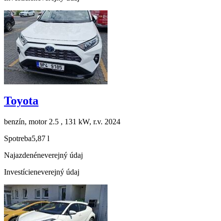
Toyota
benzín, motor 2.5 , 131 kW, r.v. 2024
Spotreba
5,87 l
Najazdené
neverejný údaj
Investície
neverejný údaj