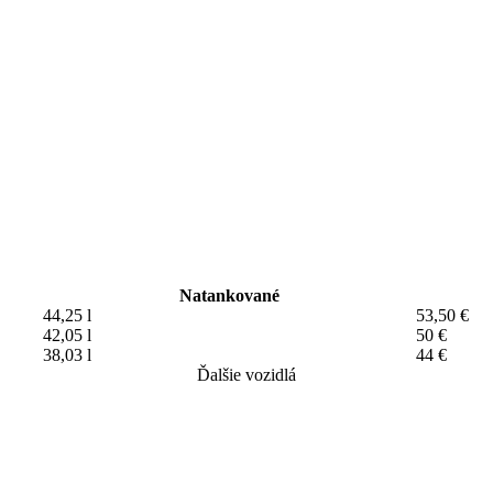
Natankované
44,25 l
53,50 €
42,05 l
50 €
38,03 l
44 €
Ďalšie vozidlá