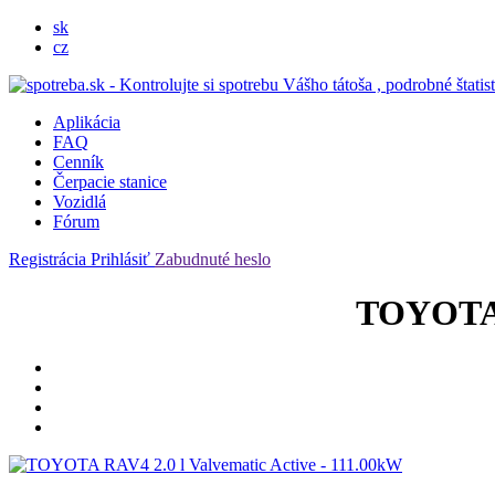
sk
cz
Aplikácia
FAQ
Cenník
Čerpacie stanice
Vozidlá
Fórum
Registrácia
Prihlásiť
Zabudnuté heslo
TOYOTA R