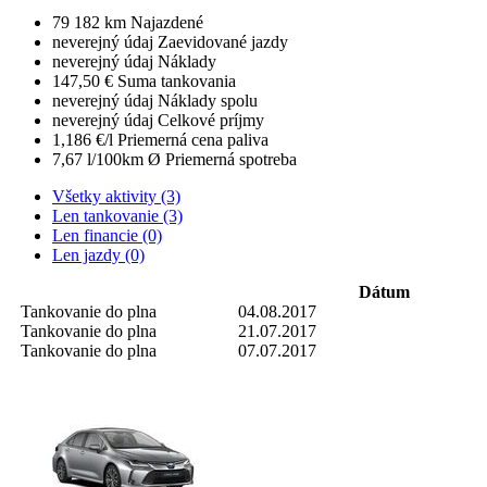
79 182 km
Najazdené
neverejný údaj
Zaevidované jazdy
neverejný údaj
Náklady
147,50 €
Suma tankovania
neverejný údaj
Náklady spolu
neverejný údaj
Celkové príjmy
1,186 €/l
Priemerná cena paliva
7,67 l/100km
Ø Priemerná spotreba
Všetky aktivity (3)
Len tankovanie (3)
Len financie (0)
Len jazdy (0)
Dátum
Tankovanie do plna
04.08.2017
Tankovanie do plna
21.07.2017
Tankovanie do plna
07.07.2017