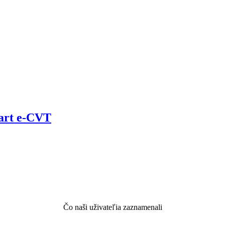
art e-CVT
Čo naši uživateľia zaznamenali