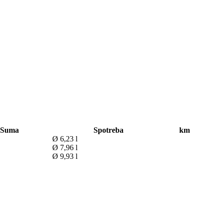
Suma
Spotreba
km
Ø 6,23 l
Ø 7,96 l
Ø 9,93 l