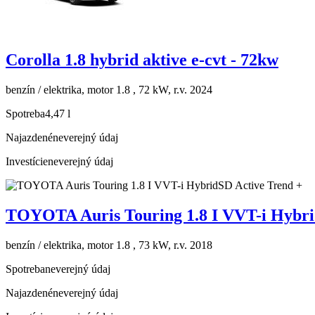
Corolla 1.8 hybrid aktive e-cvt - 72kw
benzín / elektrika, motor 1.8 , 72 kW, r.v. 2024
Spotreba
4,47 l
Najazdené
neverejný údaj
Investície
neverejný údaj
TOYOTA Auris Touring 1.8 I VVT-i Hybri
benzín / elektrika, motor 1.8 , 73 kW, r.v. 2018
Spotreba
neverejný údaj
Najazdené
neverejný údaj