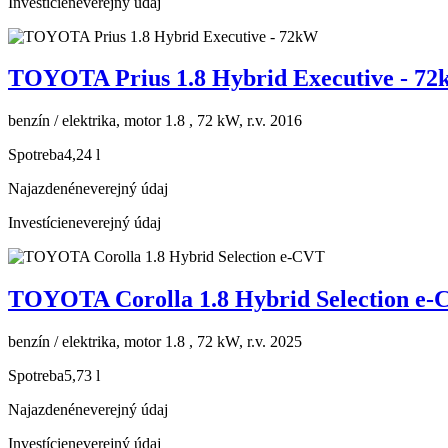
Investície
neverejný údaj
TOYOTA Prius 1.8 Hybrid Executive - 7
benzín / elektrika, motor 1.8 , 72 kW, r.v. 2016
Spotreba
4,24 l
Najazdené
neverejný údaj
Investície
neverejný údaj
TOYOTA Corolla 1.8 Hybrid Selection e
benzín / elektrika, motor 1.8 , 72 kW, r.v. 2025
Spotreba
5,73 l
Najazdené
neverejný údaj
Investície
neverejný údaj