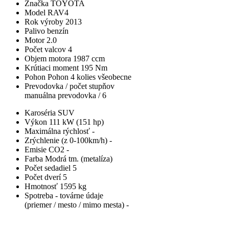
Značka
TOYOTA
Model
RAV4
Rok výroby
2013
Palivo
benzín
Motor
2.0
Počet valcov
4
Objem motora
1987 ccm
Krútiaci moment
195 Nm
Pohon
Pohon 4 kolies všeobecne
Prevodovka / počet stupňov
manuálna prevodovka / 6
Karoséria
SUV
Výkon
111 kW (151 hp)
Maximálna rýchlosť
-
Zrýchlenie (z 0-100km/h)
-
Emisie CO2
-
Farba
Modrá tm. (metalíza)
Počet sedadiel
5
Počet dverí
5
Hmotnosť
1595 kg
Spotreba - továrne údaje
(priemer / mesto / mimo mesta)
-