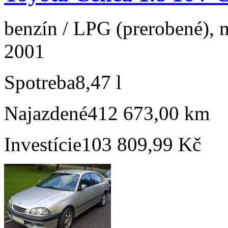
benzín / LPG (prerobené), 
2001
Spotreba
8,47 l
Najazdené
412 673,00 km
Investície
103 809,99 Kč